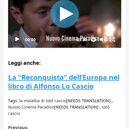
00:00
03:20
Leggi anche:
La “Reconquista” dell’Europa nel
libro di Alfonso Lo Cascio
Tags:
la malattia di totò cascio
[NEEDS TRANSLATION] ,
Nuovo Cinema Paradiso
[NEEDS TRANSLATION] ,
totò
cascio
Previous: