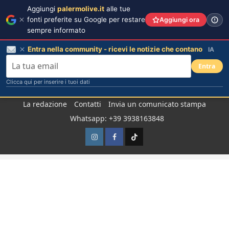
Aggiungi
palermolive.it
alle tue
fonti preferite su Google per restare
Aggiungi ora
sempre informato
Entra nella community - ricevi le notizie che contano
IA
Entra
Clicca qui per inserire i tuoi dati
Salta
La redazione
Contatti
Invia un comunicato stampa
al
Whatsapp: +39 3938163848
contenuto
Instagram
Facebook
TikTok