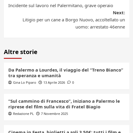
Post
Incidente sul lavoro nel Palermitano, grave operaio
navigation
Next:
Litigio per un cane a Borgo Nuovo, accoltellato un
uomo: arrestato 46enne
Altre storie
Da Palermo a Lourdes, il viaggio del “Treno Bianco”
tra speranza e umanità
Gina Lo Piparo
13 Aprile 2026
0
“Sul cammino di Francesco”, iniziano a Palermo le
riprese del film sulla vita di Fratel Biagio
Redazione PL
7 Novembre 2025
Cinema in Festa, biglietti a soli 3,50€: tutti i film e