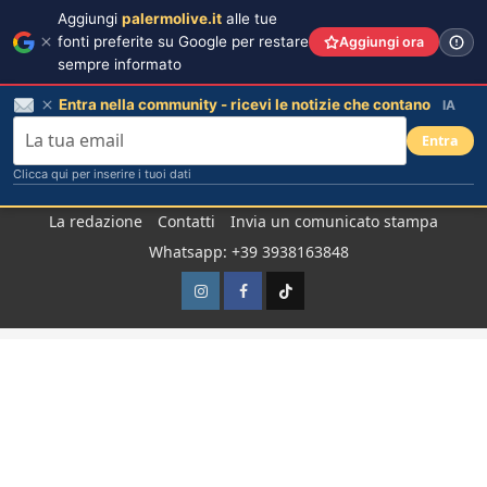
Aggiungi
palermolive.it
alle tue
fonti preferite su Google per restare
Aggiungi ora
sempre informato
Entra nella community - ricevi le notizie che contano
IA
Entra
Clicca qui per inserire i tuoi dati
Salta
La redazione
Contatti
Invia un comunicato stampa
al
Whatsapp: +39 3938163848
contenuto
Instagram
Facebook
TikTok