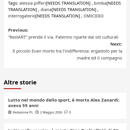
Tags:
alessia pifferi
[NEEDS TRANSLATION] ,
bimba
[NEEDS
TRANSLATION] ,
diana
[NEEDS TRANSLATION] ,
interrogatorio
[NEEDS TRANSLATION] ,
OMICIDIO
Post
Previous:
“RestART” prende il via. Palermo riparte dai siti culturali
navigation
Next:
Il piccolo Evan morto tra l’indifferenza: ergastolo per la
madre ed il compagno
Altre storie
Lutto nel mondo dello sport, è morto Alex Zanardi:
aveva 59 anni
Redazione PL
2 Maggio 2026
0