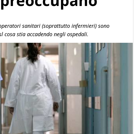
 preoccupano”
operatori sanitari (soprattutto infermieri) sono
’Asl cosa stia accadendo negli ospedali.