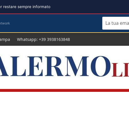
per restare sempre informato
etwork
tampa
Whatsapp: +39 3938163848