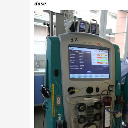
dose
.