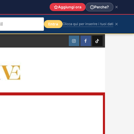
Aggiungi ora
Perche?
Entra
Clicca qui per inserire i tuoi dati
Instagram
Facebook
TikTok