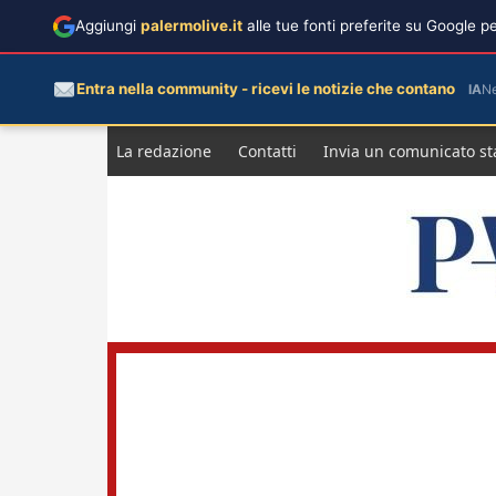
Aggiungi
palermolive.it
alle tue fonti preferite su Google 
Entra nella community - ricevi le notizie che contano
IA
N
Salta
La redazione
Contatti
Invia un comunicato s
al
contenuto