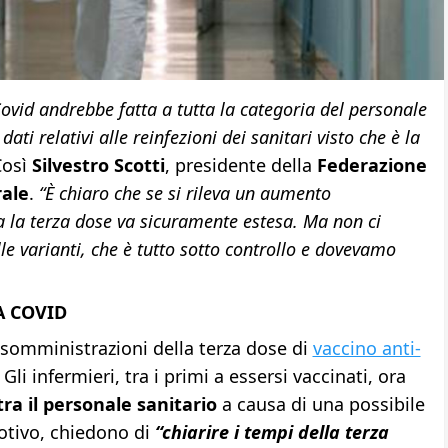
Covid andrebbe fatta a tutta la categoria del personale
i relativi alle reinfezioni dei sanitari visto che è la
Così
Silvestro Scotti
, presidente della
Federazione
rale
.
“È chiaro che se si rileva un aumento
ora la terza dose va sicuramente estesa.
Ma non ci
lle varianti, che è tutto sotto controllo e dovevamo
 COVID
somministrazioni della terza dose di
vaccino anti-
i infermieri, tra i primi a essersi vaccinati, ora
ra il personale sanitario
a causa di una possibile
otivo, chiedono di
“chiarire i tempi della terza