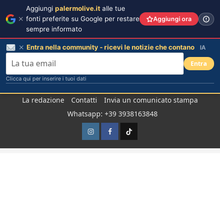
Aggiungi
palermolive.it
alle tue
fonti preferite su Google per restare
Aggiungi ora
sempre informato
Entra nella community - ricevi le notizie che contano
IA
Entra
Clicca qui per inserire i tuoi dati
Salta
La redazione
Contatti
Invia un comunicato stampa
al
Whatsapp: +39 3938163848
contenuto
Instagram
Facebook
TikTok