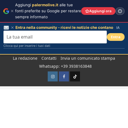
Aggiungi
palermolive.it
alle tue
fonti preferite su Google per restare
Aggiungi ora
sempre informato
Entra nella community - ricevi le notizie che contano
IA
Entra
Clicca qui per inserire i tuoi dati
Salta
La redazione
Contatti
Invia un comunicato stampa
al
Whatsapp: +39 3938163848
contenuto
Instagram
Facebook
TikTok