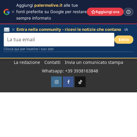
Aggiungi
palermolive.it
alle tue
fonti preferite su Google per restare
Aggiungi ora
sempre informato
Entra nella community - ricevi le notizie che contano
IA
Entra
Clicca qui per inserire i tuoi dati
Salta
La redazione
Contatti
Invia un comunicato stampa
al
Whatsapp: +39 3938163848
contenuto
Instagram
Facebook
TikTok