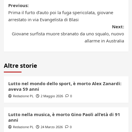
Post
Previous:
Prima il furto d’auto poi la fuga spericolata, giovane
navigation
arrestato in via Evangelista di Blasi
Next:
Giovane surfista muore sbranato da uno squalo, nuovo
allarme in Australia
Altre storie
Lutto nel mondo dello sport, è morto Alex Zanardi:
aveva 59 anni
Redazione PL
2 Maggio 2026
0
Lutto nella musica, è morto Gino Paoli all’età di 91
anni
Redazione PL
24 Marzo 2026
0