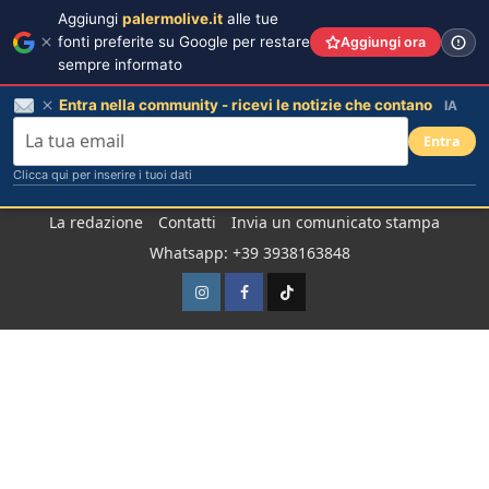
Aggiungi
palermolive.it
alle tue
fonti preferite su Google per restare
Aggiungi ora
sempre informato
Entra nella community - ricevi le notizie che contano
IA
Entra
Clicca qui per inserire i tuoi dati
Salta
La redazione
Contatti
Invia un comunicato stampa
al
Whatsapp: +39 3938163848
contenuto
Instagram
Facebook
TikTok