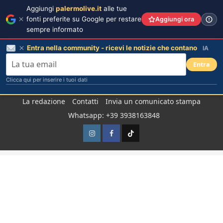
Aggiungi
palermolive.it
alle tue
fonti preferite su Google per restare
Aggiungi ora
sempre informato
Entra nella community - ricevi le notizie che contano
IA
Entra
Clicca qui per inserire i tuoi dati
Salta
La redazione
Contatti
Invia un comunicato stampa
al
Whatsapp: +39 3938163848
contenuto
Instagram
Facebook
TikTok