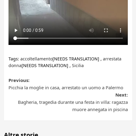
Tags:
accoltellamento
[NEEDS TRANSLATION] ,
arrestata
donna
[NEEDS TRANSLATION] ,
Sicilia
Post
Previous:
Picchia la moglie in casa, arrestato un uomo a Palermo
navigation
Next:
Bagheria, tragedia durante una festa in villa: ragazza
muore annegata in piscina
Altre storie