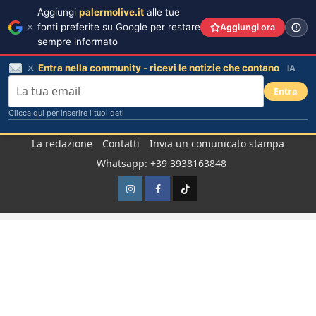
Aggiungi
palermolive.it
alle tue
fonti preferite su Google per restare
Aggiungi ora
sempre informato
Entra nella community - ricevi le notizie che contano
IA
Entra
Clicca qui per inserire i tuoi dati
Salta
La redazione
Contatti
Invia un comunicato stampa
al
Whatsapp: +39 3938163848
contenuto
Instagram
Facebook
TikTok