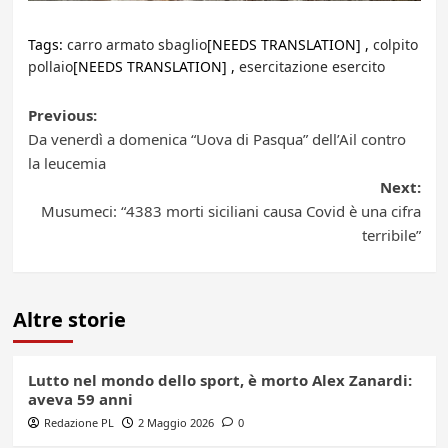
Tags:
carro armato sbaglio
[NEEDS TRANSLATION] ,
colpito
pollaio
[NEEDS TRANSLATION] ,
esercitazione esercito
Post
Previous:
Da venerdì a domenica “Uova di Pasqua” dell’Ail contro
navigation
la leucemia
Next:
Musumeci: “4383 morti siciliani causa Covid è una cifra
terribile”
Altre storie
Lutto nel mondo dello sport, è morto Alex Zanardi:
aveva 59 anni
Redazione PL
2 Maggio 2026
0