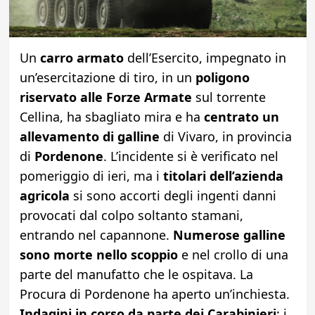
Un
carro armato
dell’Esercito, impegnato in
un’esercitazione di tiro, in un
poligono
riservato alle Forze Armate
sul torrente
Cellina, ha sbagliato mira e ha
centrato un
allevamento di galline
di Vivaro, in provincia
di
Pordenone
. L’incidente si è verificato nel
pomeriggio di ieri, ma i
titolari dell’azienda
agricola
si sono accorti degli ingenti danni
provocati dal colpo soltanto stamani,
entrando nel capannone.
Numerose galline
sono morte nello scoppio
e nel crollo di una
parte del manufatto che le ospitava. La
Procura di Pordenone ha aperto un’inchiesta.
Indagini in corso da parte dei Carabinieri
: i