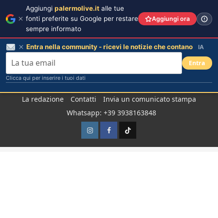
Aggiungi
palermolive.it
alle tue
fonti preferite su Google per restare
Aggiungi ora
sempre informato
Entra nella community - ricevi le notizie che contano
IA
Entra
Clicca qui per inserire i tuoi dati
Salta
La redazione
Contatti
Invia un comunicato stampa
al
Whatsapp: +39 3938163848
contenuto
Instagram
Facebook
TikTok