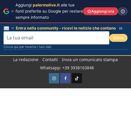
Aggiungi
palermolive.it
alle tue
fonti preferite su Google per restare
Aggiungi ora
sempre informato
Entra nella community - ricevi le notizie che contano
IA
Entra
Clicca qui per inserire i tuoi dati
Salta
La redazione
Contatti
Invia un comunicato stampa
al
Whatsapp: +39 3938163848
contenuto
Instagram
Facebook
TikTok