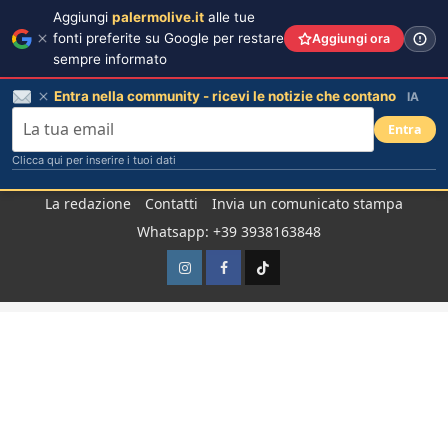
Aggiungi
palermolive.it
alle tue
fonti preferite su Google per restare
Aggiungi ora
sempre informato
Entra nella community - ricevi le notizie che contano
IA
Entra
Clicca qui per inserire i tuoi dati
Salta
La redazione
Contatti
Invia un comunicato stampa
al
Whatsapp: +39 3938163848
contenuto
Instagram
Facebook
TikTok