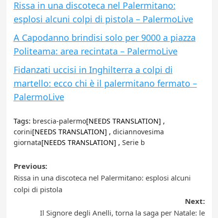
Rissa in una discoteca nel Palermitano:
esplosi alcuni colpi di pistola – PalermoLive
A Capodanno brindisi solo per 9000 a piazza
Politeama: area recintata – PalermoLive
Fidanzati uccisi in Inghilterra a colpi di
martello: ecco chi è il palermitano fermato –
PalermoLive
Tags:
brescia-palermo
[NEEDS TRANSLATION] ,
corini
[NEEDS TRANSLATION] ,
diciannovesima
giornata
[NEEDS TRANSLATION] ,
Serie b
Post
Previous:
Rissa in una discoteca nel Palermitano: esplosi alcuni
navigation
colpi di pistola
Next:
Il Signore degli Anelli, torna la saga per Natale: le