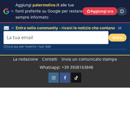
Aggiungi
palermolive.it
alle tue
fonti preferite su Google per restare
Aggiungi ora
sempre informato
Entra nella community - ricevi le notizie che contano
IA
Entra
Clicca qui per inserire i tuoi dati
Salta
La redazione
Contatti
Invia un comunicato stampa
al
Whatsapp: +39 3938163848
contenuto
Instagram
Facebook
TikTok