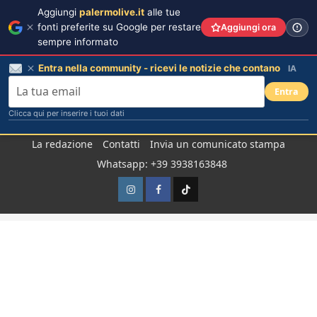
Aggiungi
palermolive.it
alle tue
fonti preferite su Google per restare
Aggiungi ora
sempre informato
Entra nella community - ricevi le notizie che contano
IA
Entra
Clicca qui per inserire i tuoi dati
Salta
La redazione
Contatti
Invia un comunicato stampa
al
Whatsapp: +39 3938163848
contenuto
Instagram
Facebook
TikTok