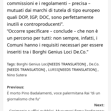
commissioni e i regolamenti – precisa –
mutuati dai marchi di tutela di tipo europeo
quali DOP, IGP, DOC, sono perfettamente
inutili e controproducenti”.
“Occorre specificare – conclude – che non è
un percorso per tutti: non sempre, infatti, i
Comuni hanno i requisiti necessari per essere
inseriti tra i Borghi Genius Loci De.Co.”
Tags:
Borghi Genius Loci
[NEEDS TRANSLATION] ,
De.Co.
[NEEDS TRANSLATION] ,
LURSS
[NEEDS TRANSLATION] ,
Nino Sutera
Post
Previous:
È morto Pino Badalamenti, voce palermitana Rai “di un
navigation
giornalismo che fu”
Next:
Cerimonie e uffici pubblici, Musumeci firma l’ordinanza: