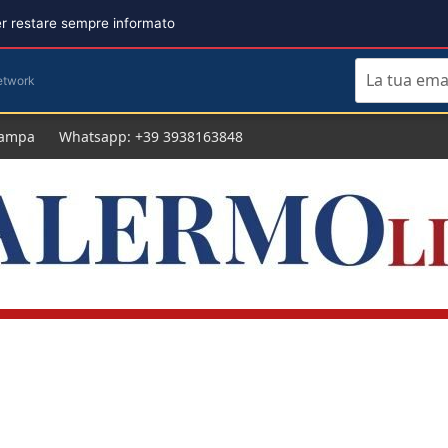
per restare sempre informato
etwork
tampa
Whatsapp: +39 3938163848