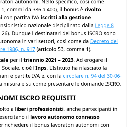
ratori autonomi. Nello specifico, così come
o 1, commi da 386 a 400), il bonus è
rivolto
i con partita IVA
iscritti alla gestione
nsionistico nazionale disciplinato dalla
Legge 8
 26). Dunque i destinatari del bonus ISCRO sono
utonoma in vari settori, così come da
Decreto del
re 1986, n. 917
(articolo 53, comma 1).
tale
per il
triennio 2021 – 2023
. Ad erogare il
Sociale, cioè l’
Inps
. L’Istituto ha rilasciato la
ani e partite IVA e, con la
circolare n. 94 del 30-06-
a misura e su come presentare le domande ISCRO.
OMI ISCRO REQUISITI
volto a
liberi professionisti
, anche partecipanti in
esercitano il
lavoro autonomo connesso
er richiedere il bonus lavoratori autonomi con