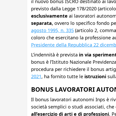
il nuovo bonus ISCRO destinato ai lavo
previsto dalla Legge 178/2020 (articol
esclusivamente
ai lavoratori autonom
separata,
ovvero lo specifico fondo pe
agosto 1995, n. 335
(articolo 2, comma
coloro che esercitano la professione a
Presidente della Repubblica 22 dicemb
L’indennità è prevista
in via sperimen
bonus è l’Istituto Nazionale Previdenza 
procedura per richiedere il bonus artigi
2021
, ha fornito tutte le
istruzioni
sull
BONUS LAVORATORI AUTON
Il bonus lavoratori autonomi Inps è ri
società semplici o studi associati, che 
all’esercizio di arti e di professioni
. P