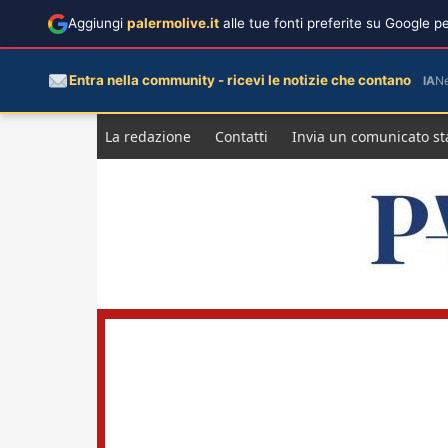
Aggiungi
palermolive.it
alle tue fonti preferite su Google 
Entra nella community - ricevi le notizie che contano
IA
N
Salta
La redazione
Contatti
Invia un comunicato s
al
contenuto