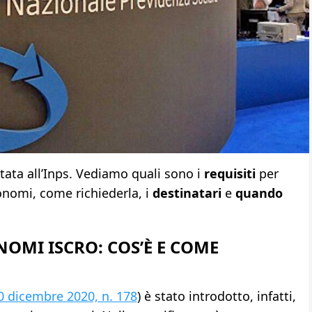
tata all’Inps. Vediamo quali sono i
requisiti
per
onomi, come richiederla, i
destinatari
e
quando
MI ISCRO: COS’È E COME
0 dicembre 2020, n. 178
) è stato introdotto, infatti,