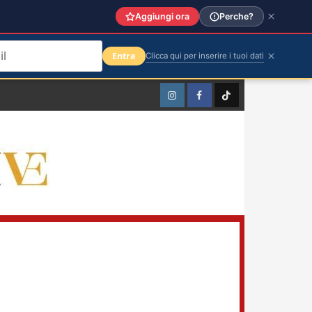
Aggiungi ora
Perche?
Entra
Clicca qui per inserire i tuoi dati
Instagram
Facebook
TikTok