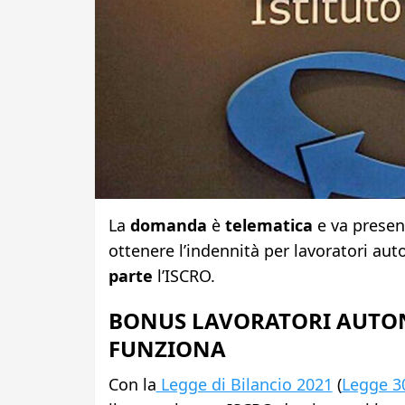
La
domanda
è
telematica
e va presen
ottenere l’indennità per lavoratori aut
parte
l’ISCRO.
BONUS LAVORATORI AUTONO
FUNZIONA
Con la
Legge di Bilancio 2021
(
Legge 3