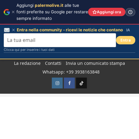
Aggiungi
palermolive.it
alle tue
fonti preferite su Google per restare
Aggiungi ora
sempre informato
Entra nella community - ricevi le notizie che contano
IA
Entra
Clicca qui per inserire i tuoi dati
Salta
La redazione
Contatti
Invia un comunicato stampa
al
Whatsapp: +39 3938163848
contenuto
Instagram
Facebook
TikTok