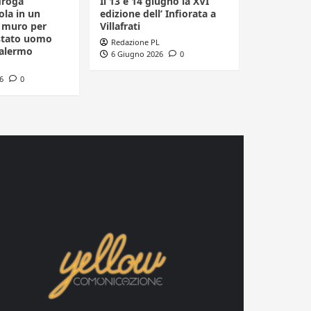
droga
Il 13 e 14 giugno la XVI
la in un
edizione dell’ Infiorata a
n muro per
Villafrati
estato uomo
Redazione PL
Palermo
6 Giugno 2026
0
6
0