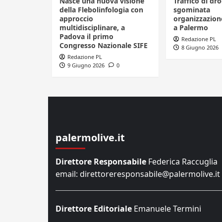
Nasce una nuova visione
Traffico di dro
della Flebolinfologia con
sgominata
approccio
organizzazione
multidisciplinare, a
a Palermo
Padova il primo
Redazione PL
Congresso Nazionale SIFE
8 Giugno 2026
Redazione PL
9 Giugno 2026
0
palermolive.it
Direttore Responsabile
Federica Raccuglia
email: direttoreresponsabile@palermolive.it
Direttore Editoriale
Emanuele Termini