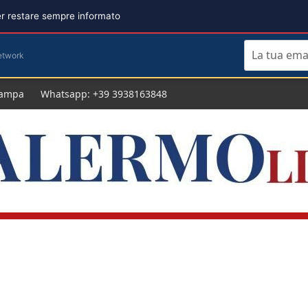
per restare sempre informato
etwork
tampa
Whatsapp: +39 3938163848