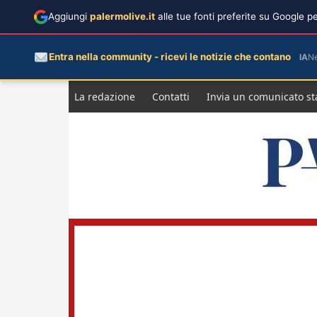
Aggiungi
palermolive.it
alle tue fonti preferite su Google 
Entra nella community - ricevi le notizie che contano
IA
N
Salta
La redazione
Contatti
Invia un comunicato s
al
contenuto