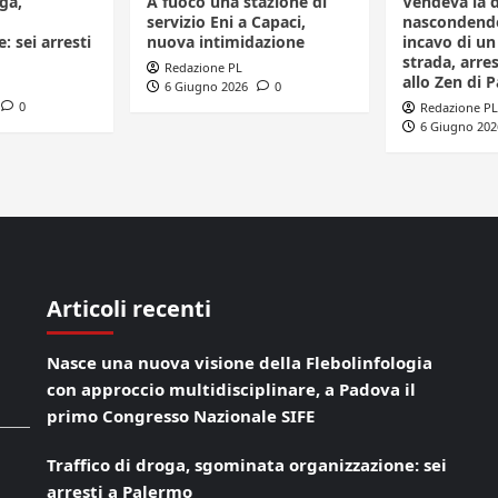
ga,
A fuoco una stazione di
Vendeva la 
servizio Eni a Capaci,
nascondendo
: sei arresti
nuova intimidazione
incavo di u
strada, arr
Redazione PL
allo Zen di 
6 Giugno 2026
0
0
Redazione PL
6 Giugno 202
Articoli recenti
Nasce una nuova visione della Flebolinfologia
con approccio multidisciplinare, a Padova il
primo Congresso Nazionale SIFE
Traffico di droga, sgominata organizzazione: sei
arresti a Palermo