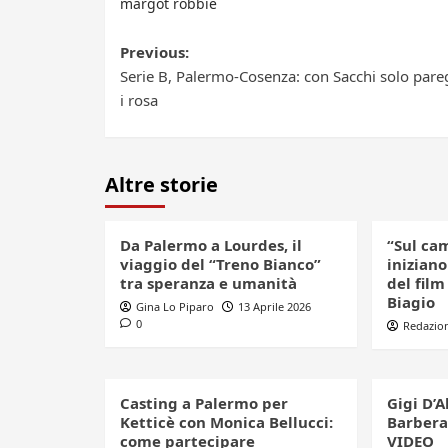
margot robbie
Post
Previous:
Serie B, Palermo-Cosenza: con Sacchi solo pare
navigation
i rosa
Altre storie
Da Palermo a Lourdes, il
“Sul ca
viaggio del “Treno Bianco”
iniziano
tra speranza e umanità
del film
Biagio
Gina Lo Piparo
13 Aprile 2026
0
Redazio
Casting a Palermo per
Gigi D’A
Ketticè con Monica Bellucci:
Barbera
come partecipare
VIDEO