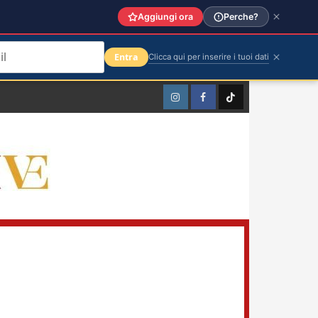
Aggiungi ora
Perche?
Entra
Clicca qui per inserire i tuoi dati
Instagram
Facebook
TikTok