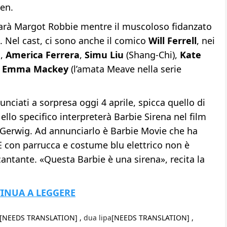
Ken.
’ sarà Margot Robbie mentre il muscoloso fidanzato
. Nel cast, ci sono anche il comico
Will Ferrell
, nei
i,
America Ferrera
,
Simu Liu
(Shang-Chi),
Kate
d
Emma Mackey
(l’amata Meave nella serie
unciati a sorpresa oggi 4 aprile, spicca quello di
llo specifico interpreterà Barbie Sirena nel film
 Gerwig. Ad annunciarlo è Barbie Movie che ha
. E con parrucca e costume blu elettrico non è
antante. «Questa Barbie è una sirena», recita la
INUA A LEGGERE
[NEEDS TRANSLATION] ,
dua lipa
[NEEDS TRANSLATION] ,