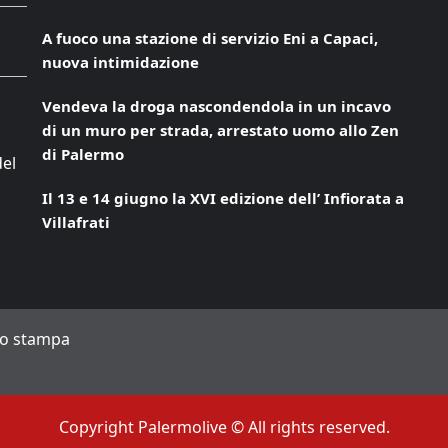
A fuoco una stazione di servizio Eni a Capaci,
nuova intimidazione
Vendeva la droga nascondendola in un incavo
di un muro per strada, arrestato uomo allo Zen
di Palermo
del
Il 13 e 14 giugno la XVI edizione dell’ Infiorata a
Villafrati
to stampa
Copyright Palermolive © All rights reserved.