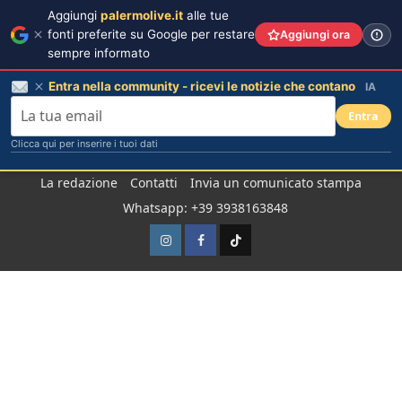
Aggiungi
palermolive.it
alle tue
fonti preferite su Google per restare
Aggiungi ora
sempre informato
Entra nella community - ricevi le notizie che contano
IA
Entra
Clicca qui per inserire i tuoi dati
Salta
La redazione
Contatti
Invia un comunicato stampa
al
Whatsapp: +39 3938163848
contenuto
Instagram
Facebook
TikTok