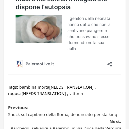
Tags:
bambina morta
[NEEDS TRANSLATION] ,
ragusa
[NEEDS TRANSLATION] ,
vittoria
Post
Previous:
Shock sul capitano della Roma, denunciato per stalking
navigation
Next:
Parcheggi selvaggi a Palermo, in via Duca della Verdura