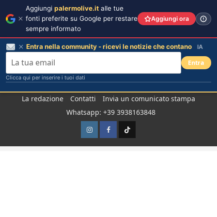
Aggiungi
palermolive.it
alle tue
fonti preferite su Google per restare
Aggiungi ora
sempre informato
Entra nella community - ricevi le notizie che contano
IA
Entra
Clicca qui per inserire i tuoi dati
Salta
La redazione
Contatti
Invia un comunicato stampa
al
Whatsapp: +39 3938163848
contenuto
Instagram
Facebook
TikTok