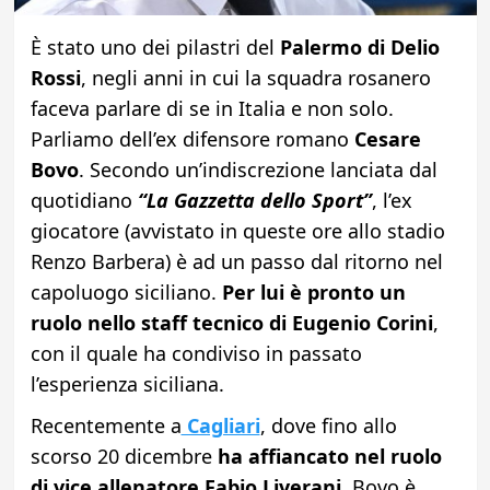
È stato uno dei pilastri del
Palermo di Delio
Rossi
, negli anni in cui la squadra rosanero
faceva parlare di se in Italia e non solo.
Parliamo dell’ex difensore romano
Cesare
Bovo
. Secondo un’indiscrezione lanciata dal
quotidiano
“La Gazzetta dello Sport”
, l’ex
giocatore (avvistato in queste ore allo stadio
Renzo Barbera) è ad un passo dal ritorno nel
capoluogo siciliano.
Per lui è pronto un
ruolo nello staff tecnico di Eugenio Corini
,
con il quale ha condiviso in passato
l’esperienza siciliana.
Recentemente a
Cagliari
, dove fino allo
scorso 20 dicembre
ha affiancato nel ruolo
di vice allenatore Fabio Liverani
, Bovo è