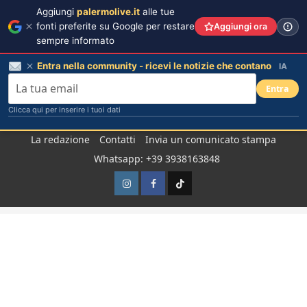
Aggiungi
palermolive.it
alle tue
fonti preferite su Google per restare
Aggiungi ora
sempre informato
Entra nella community - ricevi le notizie che contano
IA
Entra
Clicca qui per inserire i tuoi dati
Salta
La redazione
Contatti
Invia un comunicato stampa
al
Whatsapp: +39 3938163848
contenuto
Instagram
Facebook
TikTok