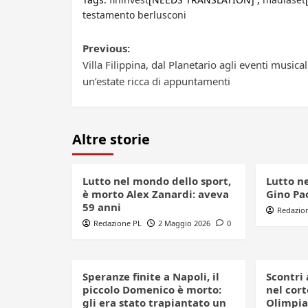
testamento berlusconi
Post
Previous:
Villa Filippina, dal Planetario agli eventi musical
navigation
un’estate ricca di appuntamenti
Altre storie
Lutto nel mondo dello sport,
Lutto n
è morto Alex Zanardi: aveva
Gino Pao
59 anni
Redazio
Redazione PL
2 Maggio 2026
0
Speranze finite a Napoli, il
Scontri 
piccolo Domenico è morto:
nel cort
gli era stato trapiantato un
Olimpia