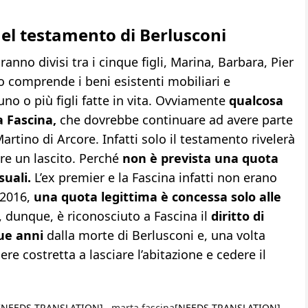
nel testamento di Berlusconi
anno divisi tra i cinque figli, Marina, Barbara, Pier
io comprende i beni esistenti mobiliari e
no o più figli fatte in vita. Ovviamente
qualcosa
 Fascina,
che dovrebbe continuare ad avere parte
Martino di Arcore. Infatti solo il testamento rivelerà
re un lascito. Perché
non è prevista una quota
suali.
L’ex premier e la Fascina infatti non erano
 2016,
una quota legittima è concessa solo alle
dunque, è riconosciuto a Fascina il
diritto di
que anni
dalla morte di Berlusconi e, una volta
re costretta a lasciare l’abitazione e cedere il
[NEEDS TRANSLATION] ,
marta fascina
[NEEDS TRANSLATION] ,