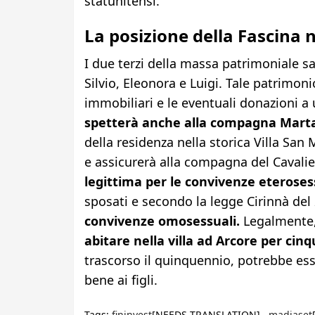
statunitensi.
La posizione della Fascina 
I due terzi della massa patrimoniale sar
Silvio, Eleonora e Luigi. Tale patrimon
immobiliari e le eventuali donazioni a u
spetterà anche alla compagna Marta
della residenza nella storica Villa San 
e assicurerà alla compagna del Cavalie
legittima per le convivenze eteroses
sposati e secondo la legge Cirinnà del
convivenze omosessuali.
Legalmente, 
abitare nella villa ad Arcore per cin
trascorso il quinquennio, potrebbe esse
bene ai figli.
Tags:
fininvest
[NEEDS TRANSLATION] ,
madiaset