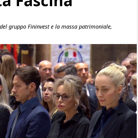
rta Fascina
o del gruppo Fininvest e la massa patrimoniale,