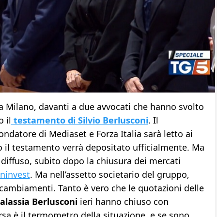
a Milano, davanti a due avvocati che hanno svolto
 il
testamento di Silvio Berlusconi
. Il
ndatore di Mediaset e Forza Italia sarà letto ai
 il testamento verrà depositato ufficialmente. Ma
 diffuso, subito dopo la chiusura dei mercati
ininvest
. Ma nell’assetto societario del gruppo,
ambiamenti. Tanto è vero che le quotazioni delle
alassia Berlusconi
ieri hanno chiuso con
rsa è il termometro della situazione, e se sono