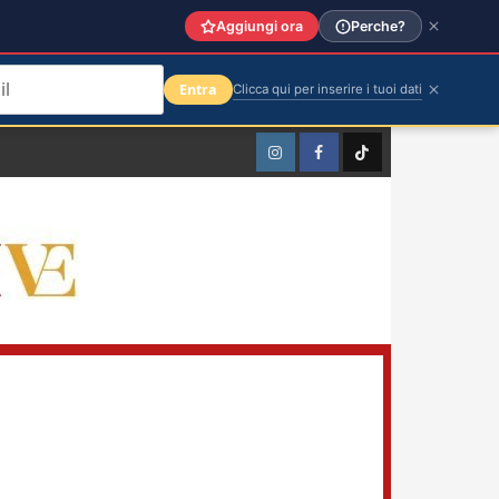
Aggiungi ora
Perche?
Entra
Clicca qui per inserire i tuoi dati
Instagram
Facebook
TikTok