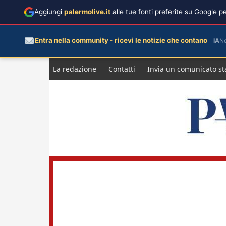
Aggiungi
palermolive.it
alle tue fonti preferite su Google 
Entra nella community - ricevi le notizie che contano
IA
N
Salta
La redazione
Contatti
Invia un comunicato s
al
contenuto