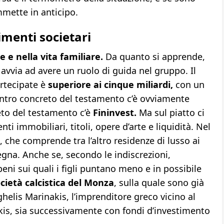
mmette in anticipo.
menti societari
 e nella vita familiare.
Da quanto si apprende,
 avvia ad avere un ruolo di guida nel gruppo. Il
artecipate è
superiore ai cinque miliardi,
con un
centro concreto del testamento c’è ovviamente
eto del testamento c’è
Fininvest.
Ma sul piatto ci
i immobiliari, titoli, opere d’arte e liquidità. Nel
, che comprende tra l’altro residenze di lusso ai
degna. Anche se, secondo le indiscrezioni,
ni sui quali i figli puntano meno e in possibile
cietà calcistica del Monza
, sulla quale sono già
aghelis Marinakis, l’imprenditore greco vicino al
kis, sia successivamente con fondi d’investimento