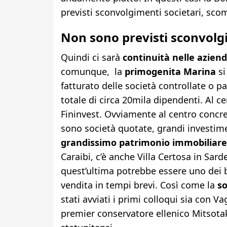
previsti sconvolgimenti societari, sco
Non sono previsti sconvolgi
Quindi ci sarà
continuità nelle aziende
comunque, la
primogenita Marina
si
fatturato delle società controllate o p
totale di circa 20mila dipendenti. Al 
Fininvest. Ovviamente al centro concr
sono società quotate, grandi investiment
grandissimo patrimonio immobiliare
Caraibi, c’è anche Villa Certosa in Sar
quest’ultima potrebbe essere uno dei be
vendita in tempi brevi. Così come la
so
stati avviati i primi colloqui sia con V
premier conservatore ellenico Mitsota