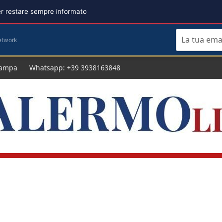
per restare sempre informato
etwork
tampa
Whatsapp: +39 3938163848