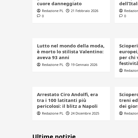
cuore danneggiato
dell’Ital
Redazione PL
21 Febbraio 2026
Redazio
0
0
Lutto nel mondo della moda,
Scioperi
è morto lo stilista Valentino:
europei,
aveva 93 anni
per chi 
festivit
Redazione PL
19 Gennaio 2026
Redazio
Arrestato Ciro Andolfi, era
Sciopero
tra i 100 latitanti più
treni ed
pericolosi: il blitz a Napoli
dei gior
Redazione PL
24 Dicembre 2025
Redazio
Ultime notizie