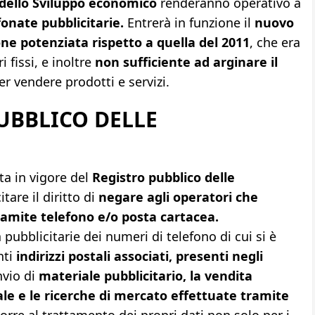
dello Sviluppo economico
renderanno operativo a
fonate pubblicitarie.
Entrerà in funzione il
nuovo
ne potenziata rispetto a quella del 2011
, che era
 fissi, e inoltre
non sufficiente ad arginare il
r vendere prodotti e servizi.
PUBBLICO DELLE
ta in vigore del
Registro pubblico delle
tare il diritto di
negare agli operatori che
ramite telefono e/o posta cartacea.
à pubblicitarie dei numeri di telefono di cui si è
nti
indirizzi postali associati, presenti negli
nvio di
materiale pubblicitario, la vendita
e e le ricerche di mercato effettuate tramite
orre al trattamento dei propri dati non solo per i