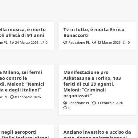
ella musica, è morto
Tv in lutto, è morta Enrica
li all’età di 91 anni
Bonaccorti
ne PL
24 Marzo 2026
0
Redazione PL
12 Marzo 2026
0
a Milano, sei fermi
Manifestazione pro
eo contro le
Askatasuna a Torino, 103
di. Meloni: “Nemici
feriti di cui 29 agenti.
ia e degli italiani”
Meloni: “Criminali
organizzati”
ne PL
8 Febbraio 2026
Redazione PL
1 Febbraio 2026
0
 negli aeroporti
Anziano investito e ucciso da
 Italia inclusa: disagi
auto, donna palermitana si