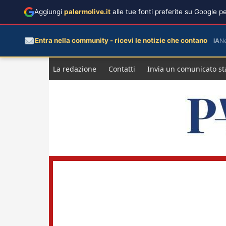
Aggiungi
palermolive.it
alle tue fonti preferite su Google 
Entra nella community - ricevi le notizie che contano
IA
N
Salta
La redazione
Contatti
Invia un comunicato s
al
contenuto