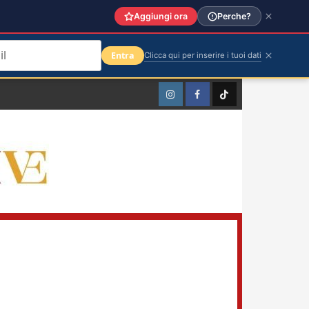
Aggiungi ora
Perche?
Entra
Clicca qui per inserire i tuoi dati
Instagram
Facebook
TikTok