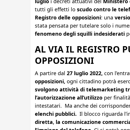
luglio
i decreti attuativi del
Ministero 
tutti gli effetti lo
scudo contro le tele
Registro delle opposizioni
: una
versio
stata pensata per tutelare solo i numeri
fenomeno degli squilli indesiderati
pe
AL VIA IL REGISTRO 
OPPOSIZIONI
A partire dal
27 luglio 2022,
con l’entra
opposizioni,
ogni cittadino potrà eserci
svolgono attività di telemarketing t
l’autorizzazione all’utilizzo
per finalit
intestatari. Ma anche dei corrisponde
elenchi pubblici.
Il blocco riguarda l’i
diretta, la comunicazione commercial
l’impiego del telefono.
Ci si potrà opp