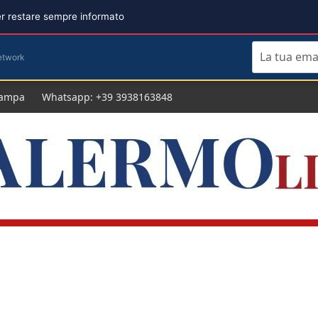
per restare sempre informato
etwork
tampa
Whatsapp: +39 3938163848