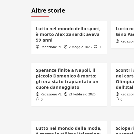
Altre storie
Lutto nel mondo dello sport,
Lutto n
è morto Alex Zanardi: aveva
Gino Pao
59 anni
Redazio
Redazione PL
2 Maggio 2026
0
Speranze finite a Napoli, il
Scontri 
piccolo Domenico è morto:
nel cort
gli era stato trapiantato un
Olimpia
cuore danneggiato
dell’Ital
Redazione PL
21 Febbraio 2026
Redazio
0
0
Lutto nel mondo della moda,
Scioperi
è morto lo stilista Valentino:
europei,