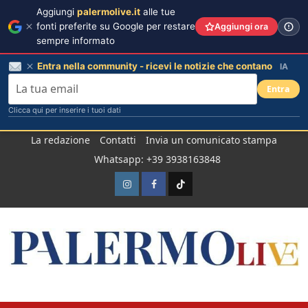
Aggiungi
palermolive.it
alle tue
fonti preferite su Google per restare
Aggiungi ora
sempre informato
Entra nella community - ricevi le notizie che contano
IA
Entra
Clicca qui per inserire i tuoi dati
Salta
La redazione
Contatti
Invia un comunicato stampa
al
Whatsapp: +39 3938163848
contenuto
Instagram
Facebook
TikTok