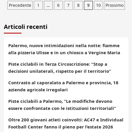
Paginazione
Precedente
1
…
6
7
8
9
10
Prossimo
degli
Articoli recenti
articoli
Palermo, nuove intimidazioni nella notte: fiamme
alla pizzeria Ulisse e in un chiosco a Vergine Maria
Piste ciclabili in Terza Circoscrizione: “Stop a
decisioni unilaterali, rispetto per il territorio”
Contrasto al caporalato a Palermo e provincia, 18
aziende agricole irregolari
Piste ciclabili a Palermo, “Le modifiche devono
essere confrontate con le istituzioni territoriali”
Oltre 200 giovani atleti coinvolti: AC47 e Individual
Football Center fanno il pieno per l’estate 2026