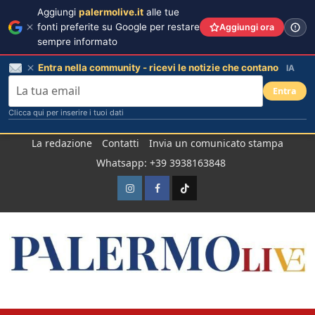
Aggiungi
palermolive.it
alle tue
fonti preferite su Google per restare
Aggiungi ora
sempre informato
Entra nella community - ricevi le notizie che contano
IA
Entra
Clicca qui per inserire i tuoi dati
Salta
La redazione
Contatti
Invia un comunicato stampa
al
Whatsapp: +39 3938163848
contenuto
Instagram
Facebook
TikTok