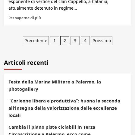
esponente di vertice del clan Cappello, a Catania,
attualmente detenuto in regime...
Per saperne di più
Paginazione
Precedente
1
2
3
4
Prossimo
degli
Articoli recenti
articoli
Festa della Marina Militare a Palermo, la
photogallery
“Corleone libera e produttiva”: buona la seconda
all’insegna della valorizzazione delle eccellenze
locali
Cambia il piano piste ciclabili in Terza
Circoscrizione a Palermo, ecco come