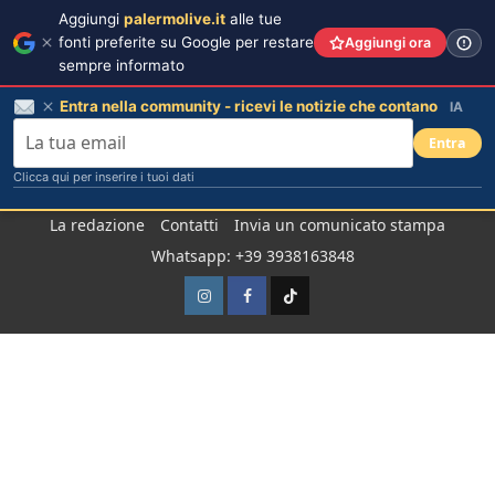
Aggiungi
palermolive.it
alle tue
fonti preferite su Google per restare
Aggiungi ora
sempre informato
Entra nella community - ricevi le notizie che contano
IA
Entra
Clicca qui per inserire i tuoi dati
Salta
La redazione
Contatti
Invia un comunicato stampa
al
Whatsapp: +39 3938163848
contenuto
Instagram
Facebook
TikTok