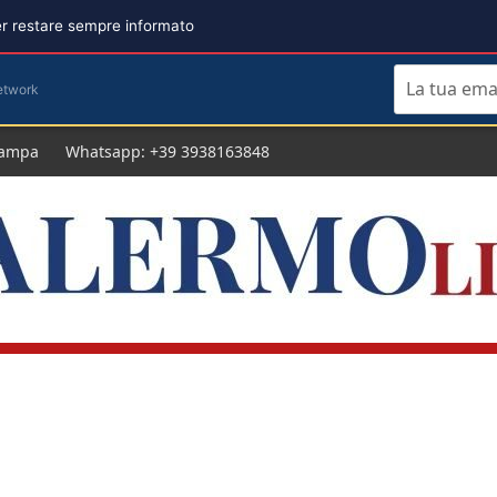
per restare sempre informato
etwork
tampa
Whatsapp: +39 3938163848