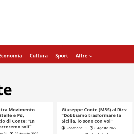
Economia
Cultura
Sport
Altre
te
 tra Movimento
Giuseppe Conte (M5S) all’Ars:
telle e Pd,
“Dobbiamo trasformare la
io di Conte: “In
Sicilia, io sono con voi”
correremo soli”
Redazione PL
8 Agosto 2022
ne PL
22 Agosto 2022