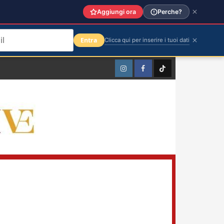
Aggiungi ora
Perche?
Entra
Clicca qui per inserire i tuoi dati
Instagram
Facebook
TikTok