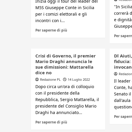
Inizia oggi il tour del leader del
"In Sicil
M5S Giuseppe Conte in Sicilia
correrà d
per i comizi elettorali e gli
e dignità 
incontri con i...
Giuseppe
Per saperne di più
Per sapern
Crisi di Governo, il premier
Dl Aiuti
Mario Draghi annuncia le
fiducia:
sue dimissioni: Mattarella
invocano
dice no
Redazio
Redazione PL
14 Luglio 2022
Il leade
Dopo circa un'ora di colloquio
Conte, h
con il presidente della
Senato i
Repubblica, Sergio Mattarella, il
dall'aula
presidente del Consiglio Mario
questione
Draghi ha annunciato...
Per sapern
Per saperne di più