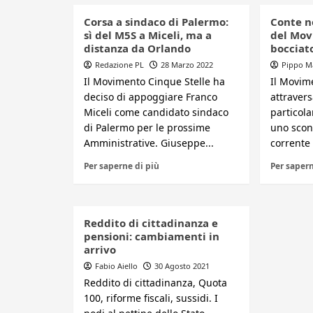
Corsa a sindaco di Palermo:
Conte no
sì del M5S a Miceli, ma a
del Mov
distanza da Orlando
bocciat
Redazione PL
28 Marzo 2022
Pippo M
Il Movimento Cinque Stelle ha
Il Movime
deciso di appoggiare Franco
attrave
Miceli come candidato sindaco
particol
di Palermo per le prossime
uno scon
Amministrative. Giuseppe...
corrente 
Per saperne di più
Per sapern
Reddito di cittadinanza e
pensioni: cambiamenti in
arrivo
Fabio Aiello
30 Agosto 2021
Reddito di cittadinanza, Quota
100, riforme fiscali, sussidi. I