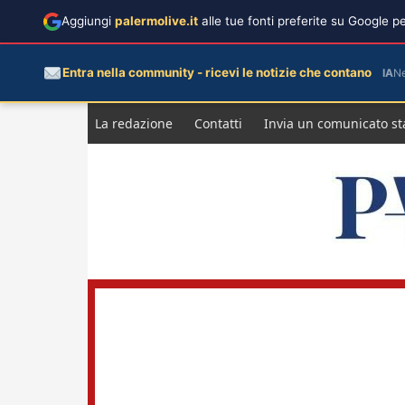
Aggiungi
palermolive.it
alle tue fonti preferite su Google 
Entra nella community - ricevi le notizie che contano
IA
N
Salta
La redazione
Contatti
Invia un comunicato s
al
contenuto