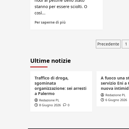
nodi al pettine dello Stato
stanno per essere sciolti. O
così...
Per saperne di più
Pagina
Precedente
1
degli
Ultime notizie
articoli
Traffico di droga,
A fuoco una s
sgominata
servizio Eni a 
organizzazione: sei arresti
nuova intimid
a Palermo
Redazione PL
6 Giugno 2026
Redazione PL
8 Giugno 2026
0