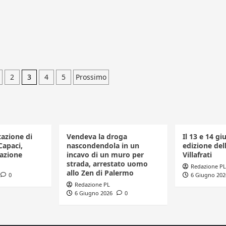
zione
2
3
4
5
Prossimo
tazione di
Vendeva la droga
Il 13 e 14 gi
Capaci,
nascondendola in un
edizione dell
azione
incavo di un muro per
Villafrati
strada, arrestato uomo
Redazione PL
allo Zen di Palermo
0
6 Giugno 202
Redazione PL
6 Giugno 2026
0