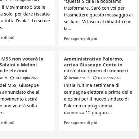
"Questa Sicilia la dobbiamo
ia il Movimento 5 Stelle
trasformare. Sarò con voi per
a solo, per dare riscatto
trasmettere questo messaggio ai
a tutta l'isola". Lo scrive
siciliani. Vi lascio al dibattito con
...
la...
e di più
Per saperne di più
, M5S non voterà la
Amministrative Palermo,
 Salvini e Meloni
arriva Giuseppe Conte in
 le elezioni
città: due giorni di incontri
ne PL
14 Luglio 2022
Redazione PL
6 Giugno 2022
r del M5S, Giuseppe
Inizia l'ultima settimana di
a annunciato che al
campagna elettorale prima delle
l movimento uscirà
elezioni per il nuovo sindaco di
 e non voterà sulla
Palermo in programma
...
domenica 12 giugno....
e di più
Per saperne di più