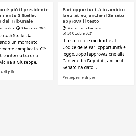
n è più il presidente
Pari opportunità in ambito
imento 5 Stelle:
lavorativo, anche il Senato
o dal Tribunale
approva il testo
aniscalco
8 Febbraio 2022
Marianna La Barbera
30 Ottobre 2021
nto 5 Stelle sta
Il testo con le modifiche al
rsando un momento
Codice delle Pari opportunità è
armente complicato. C'è
legge.Dopo l’approvazione alla
tro interno tra una
Camera dei Deputati, anche il
vicina a Giuseppe...
Senato ha dato...
e di più
Per saperne di più