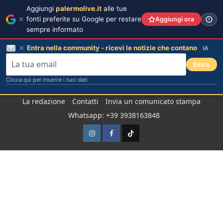
Aggiungi
palermolive.it
alle tue
fonti preferite su Google per restare
Aggiungi ora
sempre informato
Entra nella community - ricevi le notizie che contano
IA
Entra
Clicca qui per inserire i tuoi dati
Salta
La redazione
Contatti
Invia un comunicato stampa
al
Whatsapp: +39 3938163848
contenuto
Instagram
Facebook
TikTok