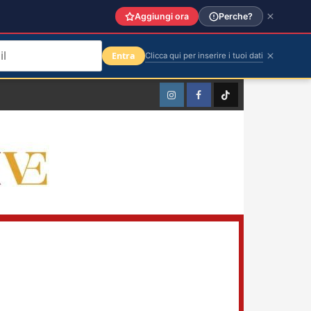
Aggiungi ora
Perche?
Entra
Clicca qui per inserire i tuoi dati
Instagram
Facebook
TikTok