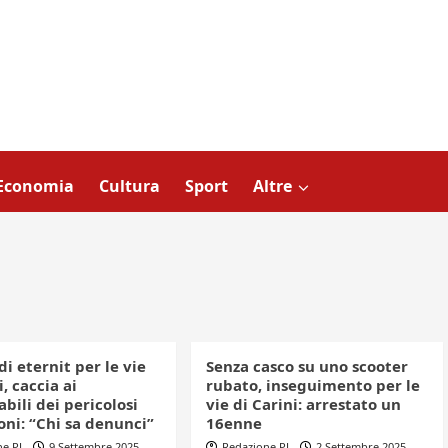
Economia
Cultura
Sport
Altre
i eternit per le vie
Senza casco su uno scooter
i, caccia ai
rubato, inseguimento per le
bili dei pericolosi
vie di Carini: arrestato un
ni: “Chi sa denunci”
16enne
ne PL
9 Settembre 2025
Redazione PL
2 Settembre 2025