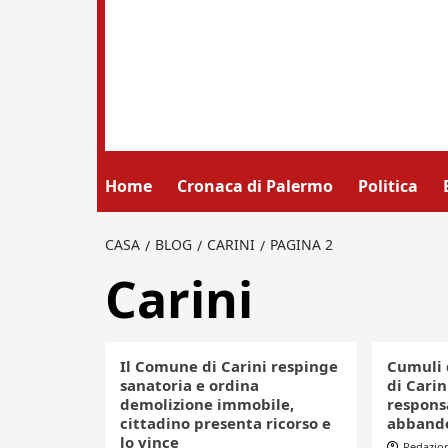
Home
Cronaca di Palermo
Politica
CASA
BLOG
CARINI
PAGINA 2
Carini
Il Comune di Carini respinge
Cumuli d
sanatoria e ordina
di Carin
demolizione immobile,
responsa
cittadino presenta ricorso e
abbando
lo vince
Redazio