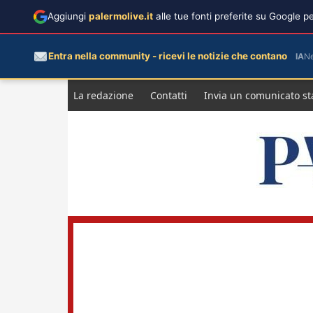
Aggiungi
palermolive.it
alle tue fonti preferite su Google 
Entra nella community - ricevi le notizie che contano
IA
N
Salta
La redazione
Contatti
Invia un comunicato s
al
contenuto