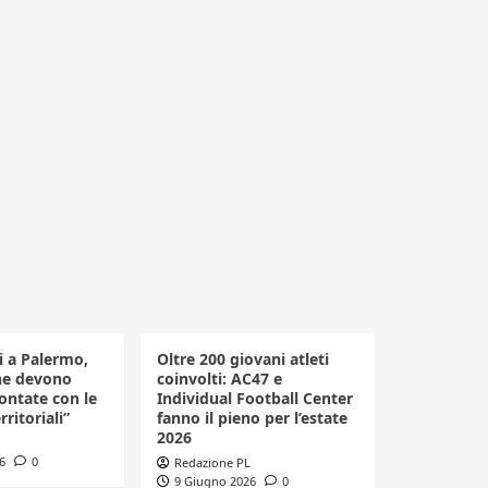
li a Palermo,
Oltre 200 giovani atleti
he devono
coinvolti: AC47 e
ontate con le
Individual Football Center
rritoriali”
fanno il pieno per l’estate
2026
6
0
Redazione PL
9 Giugno 2026
0