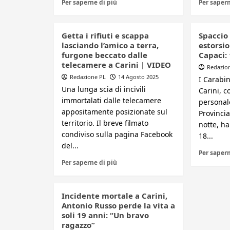
Per saperne di più
Per sapern
Getta i rifiuti e scappa
Spaccio
lasciando l’amico a terra,
estorsio
furgone beccato dalle
Capaci:
telecamere a Carini | VIDEO
Redazio
Redazione PL
14 Agosto 2025
I Carabi
Una lunga scia di incivili
Carini, co
immortalati dalle telecamere
personal
appositamente posizionate sul
Provincia
territorio. Il breve filmato
notte, h
condiviso sulla pagina Facebook
18...
del...
Per sapern
Per saperne di più
Incidente mortale a Carini,
Antonio Russo perde la vita a
soli 19 anni: “Un bravo
ragazzo”