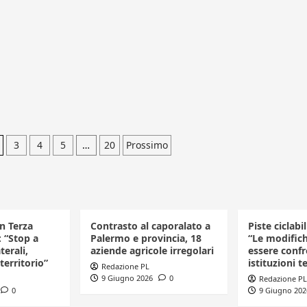
one
3
4
5
…
20
Prossimo
in Terza
Contrasto al caporalato a
Piste ciclabi
: “Stop a
Palermo e provincia, 18
“Le modific
terali,
aziende agricole irregolari
essere confr
 territorio”
istituzioni te
Redazione PL
9 Giugno 2026
0
Redazione PL
0
9 Giugno 202