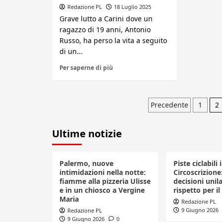
Redazione PL
18 Luglio 2025
Grave lutto a Carini dove un
ragazzo di 19 anni, Antonio
Russo, ha perso la vita a seguito
di un...
Per saperne di più
Paginazi
Precedente
1
2
degli
Ultime notizie
articoli
Palermo, nuove
Piste ciclabili 
intimidazioni nella notte:
Circoscrizione
fiamme alla pizzeria Ulisse
decisioni unila
e in un chiosco a Vergine
rispetto per il
Maria
Redazione PL
9 Giugno 2026
Redazione PL
9 Giugno 2026
0