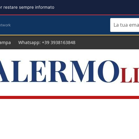
per restare sempre informato
etwork
tampa
Whatsapp: +39 3938163848