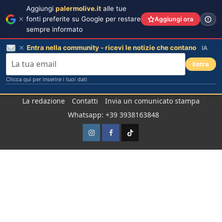
Aggiungi
palermolive.it
alle tue
fonti preferite su Google per restare
Aggiungi ora
sempre informato
Entra nella community - ricevi le notizie che contano
IA
Entra
Clicca qui per inserire i tuoi dati
Salta
La redazione
Contatti
Invia un comunicato stampa
al
Whatsapp: +39 3938163848
contenuto
Instagram
Facebook
TikTok