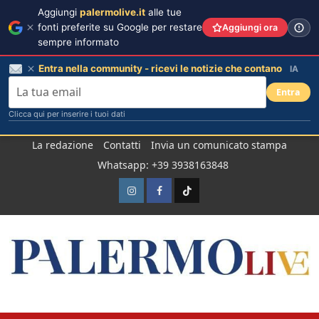
Aggiungi
palermolive.it
alle tue
fonti preferite su Google per restare
Aggiungi ora
sempre informato
Entra nella community - ricevi le notizie che contano
IA
Entra
Clicca qui per inserire i tuoi dati
Salta
La redazione
Contatti
Invia un comunicato stampa
al
Whatsapp: +39 3938163848
contenuto
Instagram
Facebook
TikTok