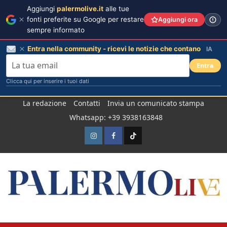
Aggiungi
palermolive.it
alle tue
fonti preferite su Google per restare
Aggiungi ora
sempre informato
Entra nella community - ricevi le notizie che contano
IA
Entra
Clicca qui per inserire i tuoi dati
Salta
La redazione
Contatti
Invia un comunicato stampa
al
Whatsapp: +39 3938163848
contenuto
Instagram
Facebook
TikTok