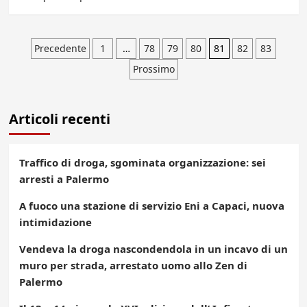
Paginazione
Precedente
1
…
78
79
80
81
82
83
Prossimo
degli
articoli
Articoli recenti
Traffico di droga, sgominata organizzazione: sei
arresti a Palermo
A fuoco una stazione di servizio Eni a Capaci, nuova
intimidazione
Vendeva la droga nascondendola in un incavo di un
muro per strada, arrestato uomo allo Zen di
Palermo