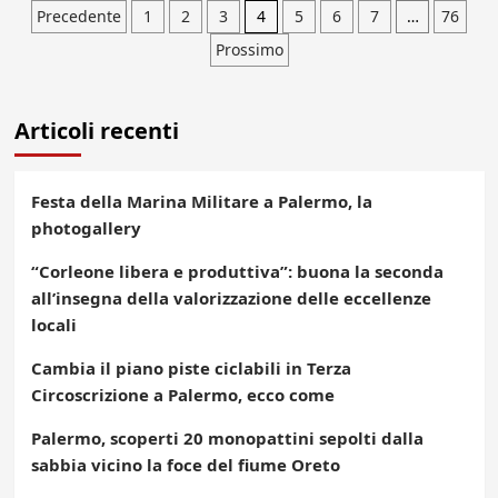
Paginazione
Precedente
1
2
3
4
5
6
7
…
76
Prossimo
degli
articoli
Articoli recenti
Festa della Marina Militare a Palermo, la
photogallery
“Corleone libera e produttiva”: buona la seconda
all’insegna della valorizzazione delle eccellenze
locali
Cambia il piano piste ciclabili in Terza
Circoscrizione a Palermo, ecco come
Palermo, scoperti 20 monopattini sepolti dalla
sabbia vicino la foce del fiume Oreto