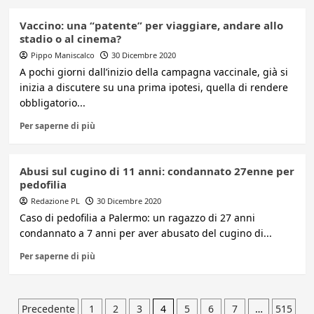
Vaccino: una “patente” per viaggiare, andare allo
stadio o al cinema?
Pippo Maniscalco
30 Dicembre 2020
A pochi giorni dall’inizio della campagna vaccinale, già si
inizia a discutere su una prima ipotesi, quella di rendere
obbligatorio...
Per saperne di più
Abusi sul cugino di 11 anni: condannato 27enne per
pedofilia
Redazione PL
30 Dicembre 2020
Caso di pedofilia a Palermo: un ragazzo di 27 anni
condannato a 7 anni per aver abusato del cugino di...
Per saperne di più
Paginazione
Precedente
1
2
3
4
5
6
7
…
515