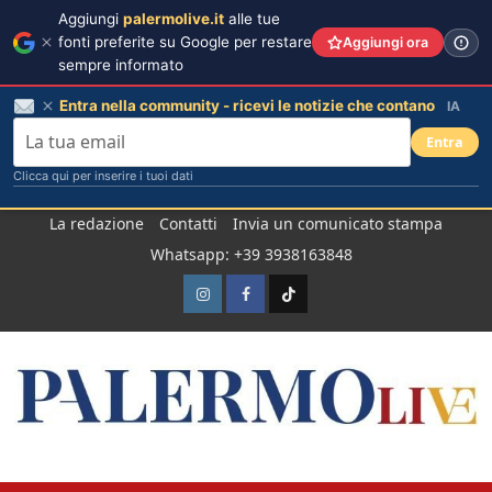
Aggiungi
palermolive.it
alle tue
fonti preferite su Google per restare
Aggiungi ora
sempre informato
Entra nella community - ricevi le notizie che contano
IA
Entra
Clicca qui per inserire i tuoi dati
Salta
La redazione
Contatti
Invia un comunicato stampa
al
Whatsapp: +39 3938163848
contenuto
Instagram
Facebook
TikTok