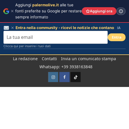
Aggiungi
palermolive.it
alle tue
fonti preferite su Google per restare
Aggiungi ora
sempre informato
Entra nella community - ricevi le notizie che contano
IA
Entra
Clicca qui per inserire i tuoi dati
Salta
La redazione
Contatti
Invia un comunicato stampa
al
Whatsapp: +39 3938163848
contenuto
Instagram
Facebook
TikTok