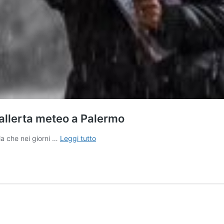
’allerta meteo a Palermo
Pioggia
la che nei giorni …
Leggi tutto
battente
e
temporali,
continua
l’allerta
meteo
a
Palermo