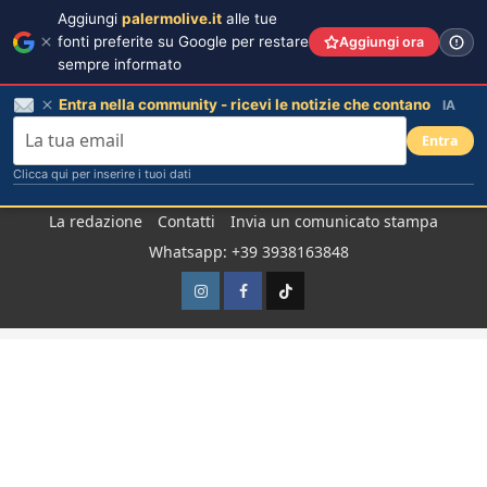
Aggiungi
palermolive.it
alle tue
fonti preferite su Google per restare
Aggiungi ora
sempre informato
Entra nella community - ricevi le notizie che contano
IA
Entra
Clicca qui per inserire i tuoi dati
Salta
La redazione
Contatti
Invia un comunicato stampa
al
Whatsapp: +39 3938163848
contenuto
Instagram
Facebook
TikTok